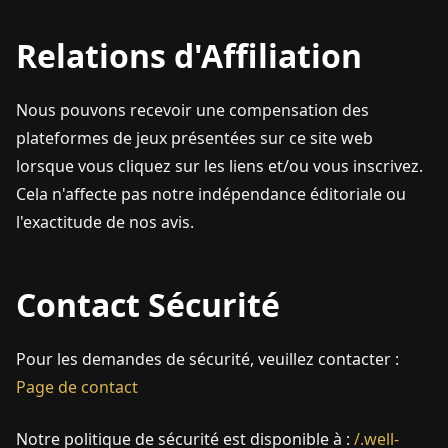
Relations d'Affiliation
Nous pouvons recevoir une compensation des
plateformes de jeux présentées sur ce site web
lorsque vous cliquez sur les liens et/ou vous inscrivez.
Cela n'affecte pas notre indépendance éditoriale ou
l'exactitude de nos avis.
Contact Sécurité
Pour les demandes de sécurité, veuillez contacter :
Page de contact
Notre politique de sécurité est disponible à :
/.well-