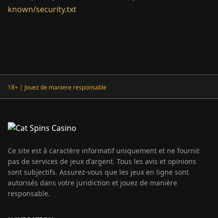
known/security.txt
18+ | Jouez de maniere responsable
Ce site est à caractère informatif uniquement et ne fournit
pas de services de jeux d'argent. Tous les avis et opinions
sont subjectifs. Assurez-vous que les jeux en ligne sont
autorisés dans votre juridiction et jouez de manière
responsable.