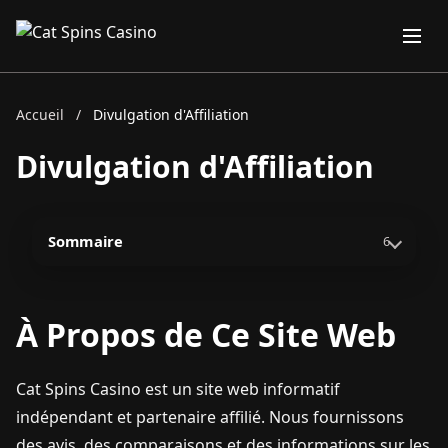
Accueil
/
Divulgation d'Affiliation
Divulgation d'Affiliation
Sommaire
6
À Propos de Ce Site Web
Cat Spins Casino est un site web informatif
indépendant et partenaire affilié. Nous fournissons
des avis, des comparaisons et des informations sur les