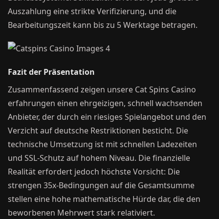
Auszahlung eine strikte Verifizierung, und die
Bearbeitungszeit kann bis zu 5 Werktage betragen.
Fazit der Präsentation
Zusammenfassend zeigen unsere Cat Spins Casino
erfahrungen einen ehrgeizigen, schnell wachsenden
Anbieter, der durch ein riesiges Spielangebot und den
Verzicht auf deutsche Restriktionen besticht. Die
technische Umsetzung ist mit schnellen Ladezeiten
und SSL-Schutz auf hohem Niveau. Die finanzielle
Realität erfordert jedoch höchste Vorsicht: Die
strengen 35x-Bedingungen auf die Gesamtsumme
stellen eine hohe mathematische Hürde dar, die den
beworbenen Mehrwert stark relativiert.