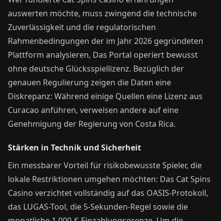
auswerten möchte, muss zwingend die technische
Zuverlässigkeit und die regulatorischen
Rahmenbedingungen der im Jahr 2026 gegründeten
Plattform analysieren, Das Portal operiert bewusst
ohne deutsche Glücksspiellizenz. Bezüglich der
genauen Regulierung zeigen die Daten eine
Diskrepanz: Während einige Quellen eine Lizenz aus
Curacao anführen, verweisen andere auf eine
Genehmigung der Regierung von Costa Rica.
Stärken in Technik und Sicherheit
Ein messbarer Vorteil für risikobewusste Spieler, die
lokale Restriktionen umgehen möchten: Das Cat Spins
Casino verzichtet vollständig auf das OASIS-Protokoll,
das LUGAS-Tool, die 5-Sekunden-Regel sowie die
monatliche 1.000-€-Einzahlungsgrenze, Um die