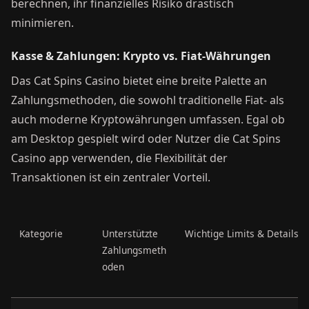
berechnen, ihr finanzielles Risiko drastisch
minimieren.
Kasse & Zahlungen: Krypto vs. Fiat-Währungen
Das Cat Spins Casino bietet eine breite Palette an
Zahlungsmethoden, die sowohl traditionelle Fiat- als
auch moderne Kryptowährungen umfassen. Egal ob
am Desktop gespielt wird oder Nutzer die Cat Spins
Casino app verwenden, die Flexibilität der
Transaktionen ist ein zentraler Vorteil.
Kategorie
Unterstützte
Wichtige Limits & Details
Zahlungsmeth
oden