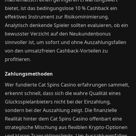
bietet, ist das bedingungslose 10 % Cashback ein
effektives Instrument zur Risikominimierung.
Analytisch denkende Spieler sollten evaluieren, ob ein
bewusster Verzicht auf den Neukundenbonus
sinnvoller ist, um sofort und ohne Auszahlungsfallen
von den umsatzfreien Cashback-Vorteilen zu
profitieren.
Zahlungsmethoden
Wer fundierte Cat Spins Casino erfahrungen sammelt,
erkennt schnell, dass sich die wahre Qualität eines
Glücksspielanbieters nicht bei der Einzahlung,
sondern bei der Auszahlung zeigt. Die finanzielle
Realität hinter dem Cat Spins Casino offenbart eine
strategische Mischung aus flexiblen Krypto-Optionen
und klaren Transaktionslimits. Um Auszahlungsfallen