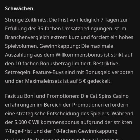
Schwächen
Strenge Zeitlimits: Die Frist von lediglich 7 Tagen zur
Erfüllung der 35-fachen Umsatzbedingungen ist im
Branchenvergleich extrem kurz und forciert ein hohes
Spielvolumen. Gewinnkappung: Die maximale
Auszahlung aus dem Willkommensbonus ist strikt auf
den 10-fachen Bonusbetrag limitiert. Restriktive
Setzregeln: Feature-Buys sind mit Bonusgeld verboten
und der Maximaleinsatz ist auf 5 € gedeckelt.
Fazit zu Boni und Promotionen: Die Cat Spins Casino
erfahrungen im Bereich der Promotionen erfordern
eine strategische Entscheidung des Spielers. Während
der 5.000 € Willkommensbonus aufgrund der strikten
7-Tage-Frist und der 10-fachen Gewinnkappung
mathematisch einen geringeren Erwartungswert