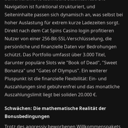
Navigation ist funktional strukturiert, und
Seiteninhalte passen sich dynamisch an, was selbst bei
hoher Auslastung für extrem kurze Ladezeiten sorgt.
Direkt nach dem Cat Spins Casino login profitieren
Nutzer von einer 256-Bit-SSL-Verschlüsselung, die
persönliche und finanzielle Daten vor Bedrohungen
schützt. Das Portfolio umfasst über 3.000 Titel,
darunter populäre Slots wie "Book of Dead", "Sweet
Bonanza" und "Gates of Olympus". Ein weiterer
Pluspunkt ist die finanzielle Flexibilität: Ein- und
Auszahlungen sind gebührenfrei und das monatliche
Auszahlungslimit liegt bei soliden 20.000 €.
Schwächen: Die mathematische Realität der
Bonusbedingungen
Trotz des aggressiv beworbenen Willkommenspakets