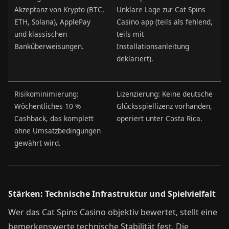
Akzeptanz von Krypto (BTC,
Unklare Lage zur Cat Spins
ETH, Solana), ApplePay
Casino app (teils als fehlend,
und klassischen
teils mit
Banküberweisungen.
Installationsanleitung
deklariert).
Risikominimierung:
Lizenzierung: Keine deutsche
Wöchentliches 10 %
Glücksspiellizenz vorhanden,
Cashback, das komplett
operiert unter Costa Rica.
ohne Umsatzbedingungen
gewährt wird.
Stärken: Technische Infrastruktur und Spielvielfalt
Wer das Cat Spins Casino objektiv bewertet, stellt eine
bemerkenswerte technische Stabilität fest. Die