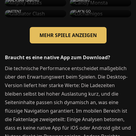
HACKSAW GAMING
BGAMING
GLADIATOR CLASH
LUCHAMIGOS
NETENT
PLAY'N GO
MEHR SPIELE ANZEIGEN
Braucht es eine native App zum Download?
Die technische Performance entscheidet maßgeblich
über den Erwartungswert beim Spielen. Die Desktop-
Version liefert hier starke Werte: Die Ladezeiten
bleiben selbst bei hoher Auslastung kurz, und die
Seiteninhalte passen sich dynamisch an, was eine
flüssige Navigation garantiert. Im mobilen Bereich ist
die Faktenlage zweigeteilt: Einige Analysen betonen,
dass es keine native App für iOS oder Android gibt und