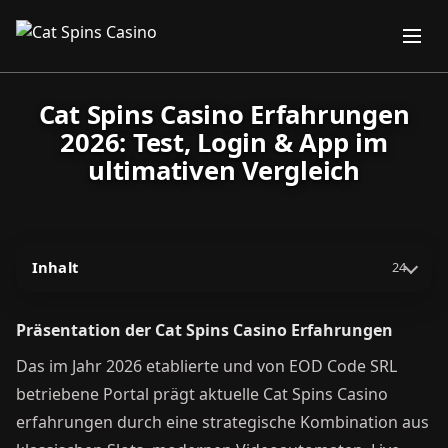
Cat Spins Casino Erfahrungen
2026: Test, Login & App im
ultimativen Vergleich
Inhalt
24
Präsentation der Cat Spins Casino Erfahrungen
Das im Jahr 2026 etablierte und von EOD Code SRL
betriebene Portal prägt aktuelle Cat Spins Casino
erfahrungen durch eine strategische Kombination aus