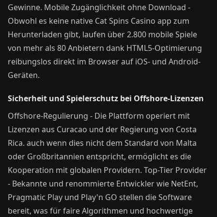
Gewinne. Mobile Zugänglichkeit ohne Download -
Obwohl es keine native Cat Spins Casino app zum
Herunterladen gibt, laufen über 2.800 mobile Spiele
von mehr als 80 Anbietern dank HTML5-Optimierung
reibungslos direkt im Browser auf iOS- und Android-
Geräten.
Sicherheit und Spielerschutz bei Offshore-Lizenzen
Offshore-Regulierung - Die Plattform operiert mit
Lizenzen aus Curacao und der Regierung von Costa
Rica. auch wenn dies nicht dem Standard von Malta
oder Großbritannien entspricht, ermöglicht es die
Kooperation mit globalen Providern. Top-Tier Provider
- Bekannte und renommierte Entwickler wie NetEnt,
Pragmatic Play und Play'n GO stellen die Software
bereit, was für faire Algorithmen und hochwertige