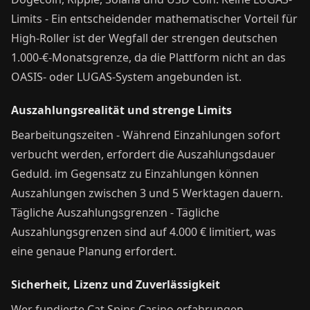
Limits - Ein entscheidender mathematischer Vorteil für
High-Roller ist der Wegfall der strengen deutschen
1.000-€-Monatsgrenze, da die Plattform nicht an das
OASIS- oder LUGAS-System angebunden ist.
Auszahlungsrealität und strenge Limits
Bearbeitungszeiten - Während Einzahlungen sofort
verbucht werden, erfordert die Auszahlungsdauer
Geduld. im Gegensatz zu Einzahlungen können
Auszahlungen zwischen 3 und 5 Werktagen dauern.
Tägliche Auszahlungsgrenzen - Tägliche
Auszahlungsgrenzen sind auf 4.000 € limitiert, was
eine genaue Planung erfordert.
Sicherheit, Lizenz und Zuverlässigkeit
Wer fundierte Cat Spins Casino erfahrungen