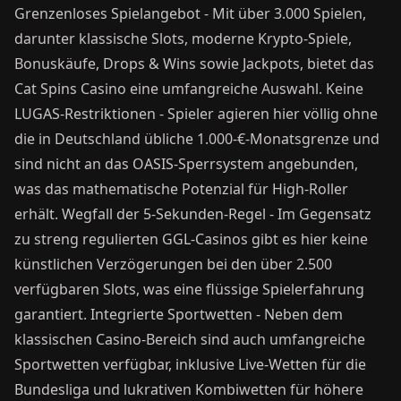
Grenzenloses Spielangebot - Mit über 3.000 Spielen,
darunter klassische Slots, moderne Krypto-Spiele,
Bonuskäufe, Drops & Wins sowie Jackpots, bietet das
Cat Spins Casino eine umfangreiche Auswahl. Keine
LUGAS-Restriktionen - Spieler agieren hier völlig ohne
die in Deutschland übliche 1.000-€-Monatsgrenze und
sind nicht an das OASIS-Sperrsystem angebunden,
was das mathematische Potenzial für High-Roller
erhält. Wegfall der 5-Sekunden-Regel - Im Gegensatz
zu streng regulierten GGL-Casinos gibt es hier keine
künstlichen Verzögerungen bei den über 2.500
verfügbaren Slots, was eine flüssige Spielerfahrung
garantiert. Integrierte Sportwetten - Neben dem
klassischen Casino-Bereich sind auch umfangreiche
Sportwetten verfügbar, inklusive Live-Wetten für die
Bundesliga und lukrativen Kombiwetten für höhere