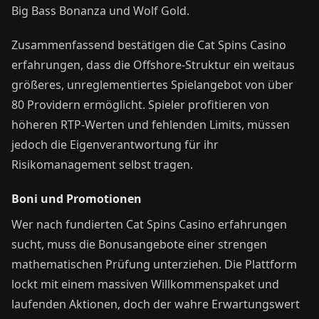
Big Bass Bonanza und Wolf Gold.
Zusammenfassend bestätigen die Cat Spins Casino
erfahrungen, dass die Offshore-Struktur ein weitaus
größeres, unreglementiertes Spielangebot von über
80 Providern ermöglicht. Spieler profitieren von
höheren RTP-Werten und fehlenden Limits, müssen
jedoch die Eigenverantwortung für ihr
Risikomanagement selbst tragen.
Boni und Promotionen
Wer nach fundierten Cat Spins Casino erfahrungen
sucht, muss die Bonusangebote einer strengen
mathematischen Prüfung unterziehen. Die Plattform
lockt mit einem massiven Willkommenspaket und
laufenden Aktionen, doch der wahre Erwartungswert