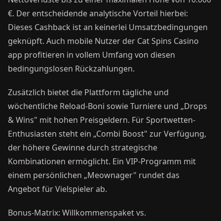
€. Der entscheidende analytische Vorteil hierbei:
Dieses Cashback ist an keinerlei Umsatzbedingungen
geknüpft. Auch mobile Nutzer der Cat Spins Casino
app profitieren in vollem Umfang von diesen
bedingungslosen Rückzahlungen.
Zusätzlich bietet die Plattform tägliche und
wöchentliche Reload-Boni sowie Turniere und „Drops
& Wins" mit hohen Preisgeldern. Für Sportwetten-
Enthusiasten steht ein „Combi Boost" zur Verfügung,
der höhere Gewinne durch strategische
Kombinationen ermöglicht. Ein VIP-Programm mit
einem persönlichen „Meownager" rundet das
Angebot für Vielspieler ab.
Bonus-Matrix: Willkommenspaket vs.